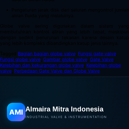
Pengaturan jarak disk dari saluran mengontrol jumlah
aliran fluida yang melaluinya.
Globe valve sering digunakan dalam sistem yang
membutuhkan kontrol aliran yang lebih tepat, meskipun
dengan sedikit penurunan tekanan karena desain katup
yang lebih kompleks dibandingkan katup jenis lainnya
Tagged
Bagian bagian globe valve
,
Fungsi gate valve
,
Fungsi globe valve
,
Gambar globe valve
,
Gate Valve
,
Kelebihan dan kekurangan globe valve
,
Kelebihan globe
valve
,
Perbedaan Gate Valve dan Globe Valve
Almaira Mitra Indonesia
AMI
INDUSTRIAL VALVE & INSTRUMENTATION