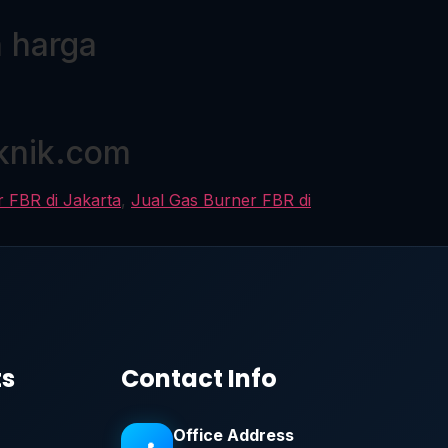
n harga
knik.com
 FBR di Jakarta
,
Jual Gas Burner FBR di
ts
Contact Info
Office Address