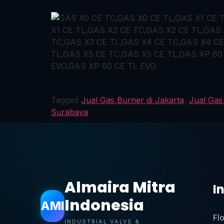
Tagged
Jual Gas Burner di Jakarta
,
Jual Gas
Surabaya
Almaira Mitra
I
Indonesia
AMI
Fl
INDUSTRIAL VALVE &