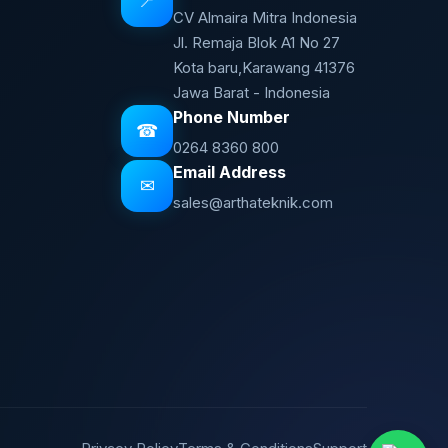
📍
CV Almaira Mitra Indonesia
Jl. Remaja Blok A1 No 27
Kota baru,Karawang 41376
Jawa Barat - Indonesia
Phone Number
☎
0264 8360 800
Email Address
✉
sales@arthateknik.com