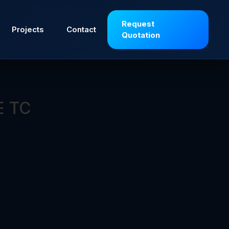
ahan bakar dengan udara lalu membakarnya
Request
 dalam berbagai keperluan, seperti memasak,
Projects
Contact
Quotation
bakaran berlangsung efisien dan aman. Nyala
digunakan karena praktis, hemat energi, dan
E TC