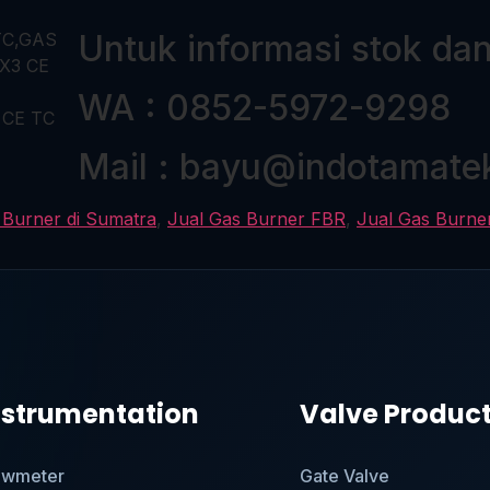
Untuk informasi stok da
WA : 0852-5972-9298
Mail : bayu@indotamate
 Burner di Sumatra
,
Jual Gas Burner FBR
,
Jual Gas Burner
nstrumentation
Valve Produc
owmeter
Gate Valve