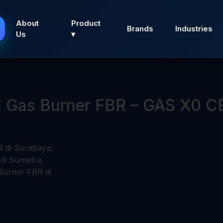
rner
adalah alat yang digunakan untuk mencampur gas b
About
Product
an terkontrol. Alat ini berfungsi sebagai sumber panas
Brands
Industries
Us
▾
 bekerja dengan mengatur aliran gas dan udara agar pem
ai kebutuhan suhu. Oleh karena itu, gas burner banyak 
l Gas Burner FBR – GAS X0 C