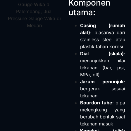
Komponen
utama:
Casing (rumah
alat)
: biasanya dari
stainless steel atau
plastik tahan korosi
Dial (skala)
:
menunjukkan nilai
tekanan (bar, psi,
MPa, dll)
Jarum penunjuk
:
bergerak sesuai
tekanan
Bourdon tube
: pipa
melengkung yang
berubah bentuk saat
tekanan masuk
Koneksi (ulir)
: