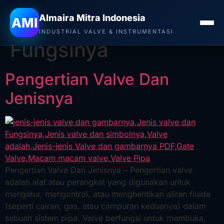
Almaira Mitra Indonesia
Tag:
Jenis valve dan
AMI
INDUSTRIAL VALVE & INSTRUMENTASI
Fungsinya
Pengertian Valve Dan
Jenisnya
Pengertian Valve Dan Jenisnya – Pengertian valve
adalah alat atau perangkat yang digunakan untuk
mengatur, mengontrol, atau menghentikan aliran fluida
(seperti cairan, gas, atau campuran keduanya) dalam
sebuah sistem pipa. Valve berfungsi untuk membuka,