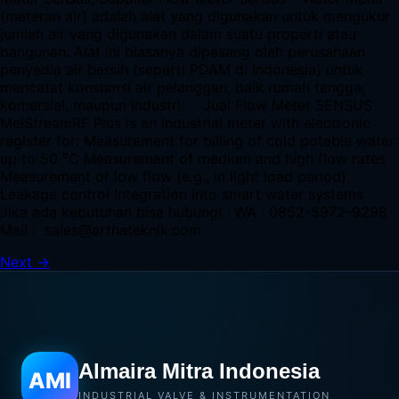
(meteran air) adalah alat yang digunakan untuk mengukur
jumlah air yang digunakan dalam suatu properti atau
bangunan. Alat ini biasanya dipasang oleh perusahaan
penyedia air bersih (seperti PDAM di Indonesia) untuk
mencatat konsumsi air pelanggan, baik rumah tangga,
komersial, maupun industri Jual Flow Meter SENSUS
MeiStreamRF Plus is an industrial meter with electronic
register for: Measurement for billing of cold potable water
up to 50 °C Measurement of medium and high flow rates
Measurement of low flow (e.g., in light load period)
Leakage control Integration into smart water systems
Jika ada kebutuhan bisa hubungi : WA : 0852-5972-9298
Mail : sales@arthateknik.com
Next
→
Almaira Mitra Indonesia
AMI
INDUSTRIAL VALVE & INSTRUMENTATION