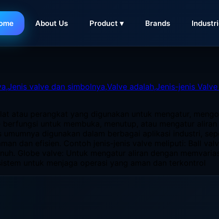
ome
About Us
Product ▾
Brands
Industr
lat atau perangkat yang digunakan untuk mengatur, mengontr
 berfungsi untuk membuka, menutup, atau mengatur aliran
ves umumnya digunakan dalam berbagai aplikasi industri, sep
aman dan efisien. Contoh jenis-jenis valve meliputi: Ball 
nuh. Globe valve: Untuk mengatur aliran dengan memvarias
sistem untuk menjaga operasi yang aman dan terkontrol