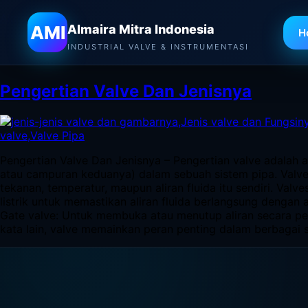
Almaira Mitra Indonesia
AMI
Almaira Mitra Indonesia
H
Tag:
Valve Pipa
INDUSTRIAL VALVE & INSTRUMENTASI
Pengertian Valve Dan Jenisnya
Pengertian Valve Dan Jenisnya – Pengertian valve adalah a
atau campuran keduanya) dalam sebuah sistem pipa. Valve
tekanan, temperatur, maupun aliran fluida itu sendiri. Val
listrik untuk memastikan aliran fluida berlangsung dengan 
Gate valve: Untuk membuka atau menutup aliran secara pe
kata lain, valve memainkan peran penting dalam berbagai 