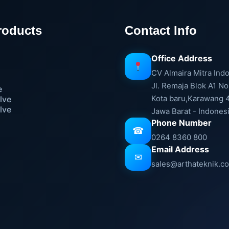
roducts
Contact Info
Office Address
e
CV Almaira Mitra Ind
Jl. Remaja Blok A1 No
e
Kota baru,Karawang 
lve
lve
Jawa Barat - Indones
Phone Number
☎
0264 8360 800
Email Address
✉
sales@arthateknik.c