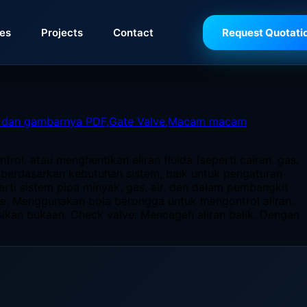
ies
Projects
Contact
Request Quotati
ol, atau menghentikan aliran fluida (seperti cairan, gas,
 berdasarkan kebutuhan sistem, baik untuk pengaturan
erti sistem pipa minyak, gas, air, dan dalam pembangkit
valve: Menggunakan bola berongga untuk mengontrol aliran.
ikan bukaan. Check valve: Mencegah aliran balik. Dengan